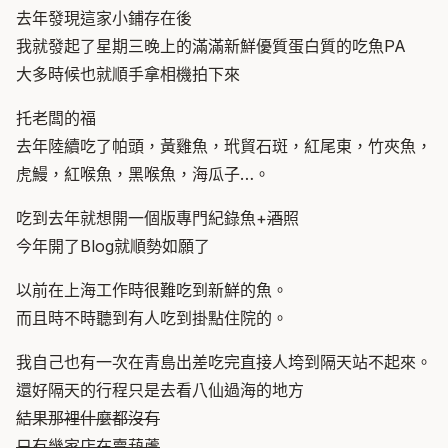
去年發現這家小鋪存在後
我就發起了星期三晚上的滿滿新鮮優質蛋白質的吃魚PA
大多時候也就順手拿相機拍下來
托老闆的福
去年陸續吃了帕頭，黃雞魚，玳貿石斑，紅尾東，竹夾魚，
虎鰻，紅喉魚，黑喉魚，海瓜子…。
吃到去年就想開一個版專門紀錄魚+
酒
照
今年開了Blog就順勢如願了
以前在上海工作時很難吃到新鮮的魚。
而且時不時聽到有人吃到掛點住院的。
我自己也有一次在青島出差吃完直接人垮到隔天站不起來。
還好隔天的行程只是去看八仙過海的地方
結果那裡什麼都沒有
只有幾家店在賣葫蘆