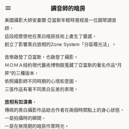
調音師的暗房
美國攝影大師安塞爾·亞當斯年輕時曾經是一位鋼琴調音
師，
這段經歷使他在黑白暗房技術上產生了靈感，
創立了影響黑白放相的Zone System「分區曝光法」。
音樂啟發了亞當斯，也啟發了攝影。
ＭＯＭＡ紐約現代藝術博物館蒐藏了亞當斯的著名作品“月
昇”的三種版本，
依照攝影師不同時期的心境和意圖，
三張作品有著不同黑白反差的表現，
放相有如演奏
，
傳統的黑白攝影作品結合作者在兩個時間點上的身心狀態，
一是拍攝時的瞬間，
一是在無限期的暗房作業時光。